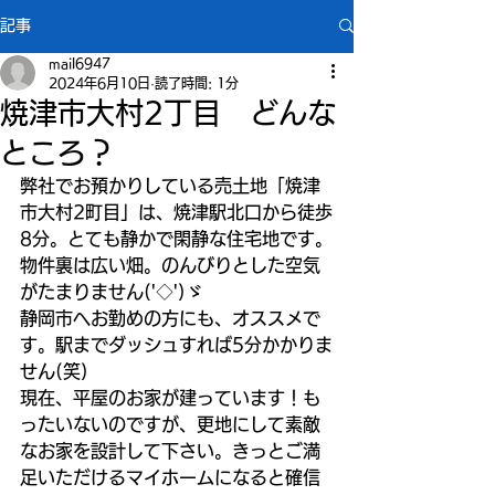
記事
mail6947
2024年6月10日
読了時間: 1分
焼津市大村2丁目 どんな
ところ？
弊社でお預かりしている売土地「焼津
市大村2町目」は、焼津駅北口から徒歩
8分。とても静かで閑静な住宅地です。
物件裏は広い畑。のんびりとした空気
がたまりません('◇')ゞ
静岡市へお勤めの方にも、オススメで
す。駅までダッシュすれば5分かかりま
せん(笑)
現在、平屋のお家が建っています！も
ったいないのですが、更地にして素敵
なお家を設計して下さい。きっとご満
足いただけるマイホームになると確信