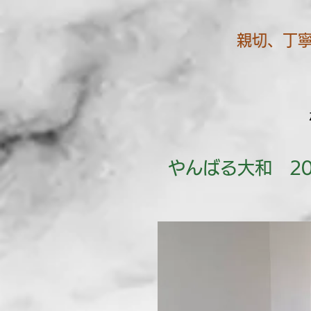
​親切、丁
やんばる大和 2