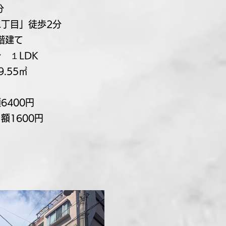
3分
二丁目」徒歩2分
階建て
１LDK
.55㎡
6400円
額1600円