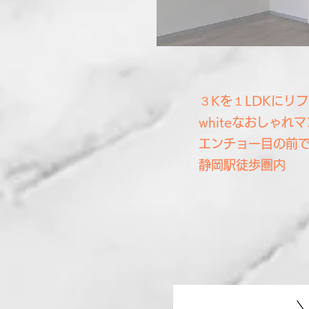
３Kを１LDKにリ
whiteなおしゃれ
エンチョー目の前
​静岡駅徒歩圏内