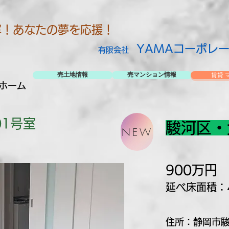
寧！あなたの夢を応援！
YAMAコーポレ
有限会社
賃貸 
売土地情報
売マンション情報
ホーム
01号室
駿河区・
NEW
900万円
延べ床面積：4
​住所：静岡市駿