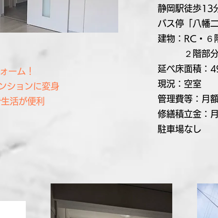
静岡駅徒歩1
​バス停「八幡
建物：RC・６
２階部分 
延べ床面積：49
フォーム！
現況：空室
マンションに変身
​管理費等：月額
で生活が便利
修繕積立金：月
駐車場なし